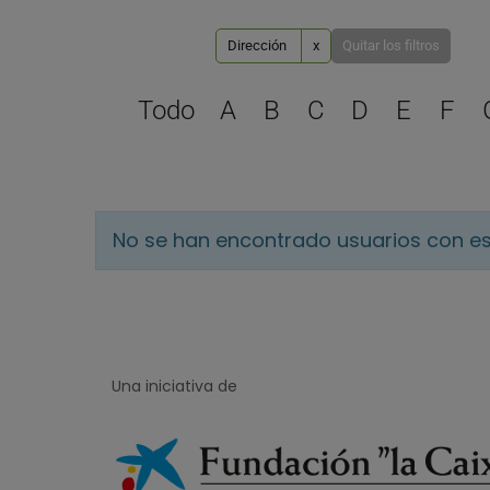
Dirección
x
Quitar los filtros
Todo
A
B
C
D
E
F
No se han encontrado usuarios con es
Una iniciativa de