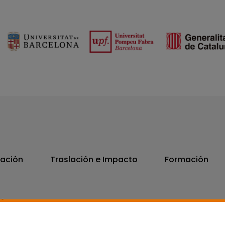
vación
Traslación e Impacto
Formación
06