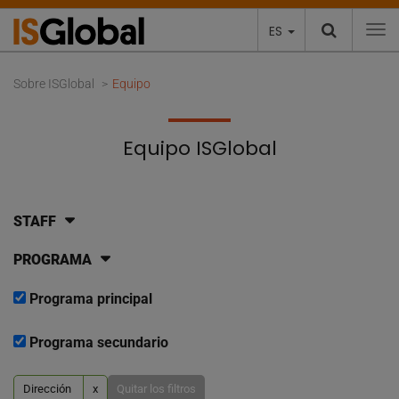
ES
To
Sobre ISGlobal
Equipo
Equipo ISGlobal
STAFF
PROGRAMA
Programa principal
Programa secundario
Dirección
x
Quitar los filtros