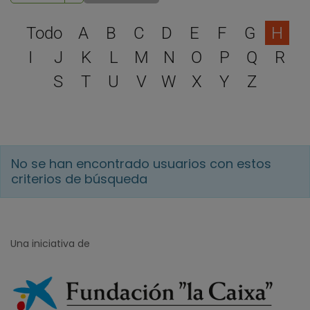
Selecciona una letra para 
Todo
A
B
C
D
E
F
G
H
I
J
K
L
M
N
O
P
Q
R
S
T
U
V
W
X
Y
Z
No se han encontrado usuarios con estos
criterios de búsqueda
Una iniciativa de