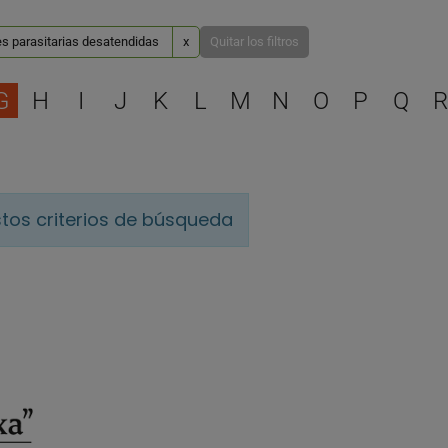
s parasitarias desatendidas
x
Quitar los filtros
Selecciona una letra para 
G
H
I
J
K
L
M
N
O
P
Q
R
tos criterios de búsqueda