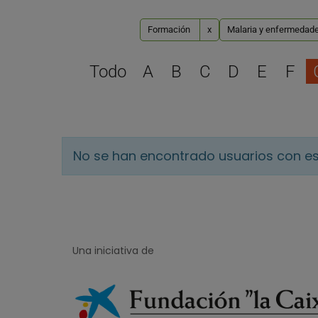
Formación
x
Malaria y enfermedade
Todo
A
B
C
D
E
F
No se han encontrado usuarios con es
Una iniciativa de