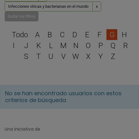
Infecciones víricas y bacterianas en el mundo
x
Quitar los filtros
Selecciona una letra para 
Todo
A
B
C
D
E
F
G
H
I
J
K
L
M
N
O
P
Q
R
S
T
U
V
W
X
Y
Z
No se han encontrado usuarios con estos
criterios de búsqueda
Una iniciativa de