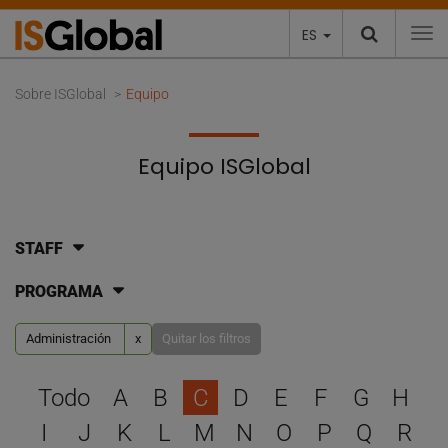
ES
To
Sobre ISGlobal
Equipo
Equipo ISGlobal
STAFF
PROGRAMA
Administración
x
Quitar los filtros
Selecciona una letra para 
Todo
A
B
C
D
E
F
G
H
I
J
K
L
M
N
O
P
Q
R