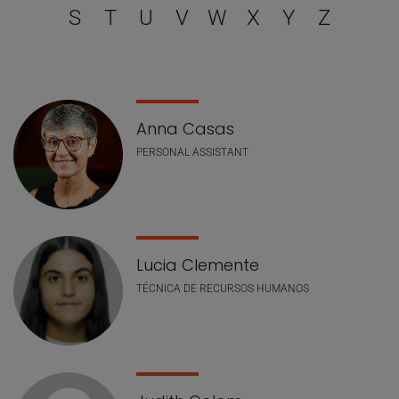
S
T
U
V
W
X
Y
Z
Lista de personal
Anna Casas
PERSONAL ASSISTANT
Lucia Clemente
TÉCNICA DE RECURSOS HUMANOS