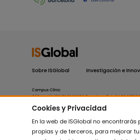
Sobre ISGlobal
Investigación e Inno
Campus Clínic
C/ Rosselló, 132, 5º 2ª 08036.
Barcelona.
Tel.
+34 93 227 18
Cookies y Privacidad
Campus Mar
C/ Doctor Aiguader, 88. 08003.
Barcelona.
Tel.
+34 93 214 
En la web de ISGlobal no encontrarás 
propias y de terceros, para mejorar t