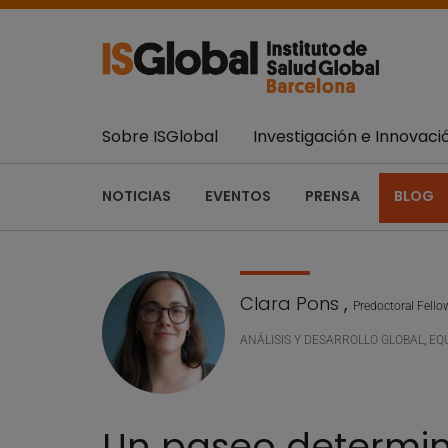
Sobre ISGlobal
Investigación e Innovaci
NOTICIAS
EVENTOS
PRENSA
BLOG
Clara Pons
,
Predoctoral Fello
ANÁLISIS Y DESARROLLO GLOBAL
,
EQ
Un paseo determin