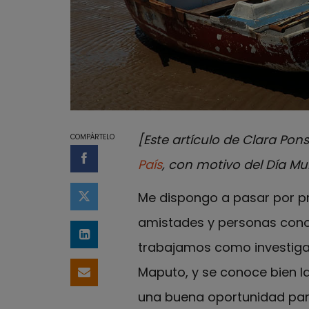
[Este artículo de Clara Pons
COMPÁRTELO
País
, con motivo del Día Mun
Compartir en Facebook
Me dispongo a pasar por 
Compartir en Twitter
amistades y personas conoc
Compartir en LinkedIn
trabajamos como investigad
Maputo, y se conoce bien la
Compartir por email
una buena oportunidad para