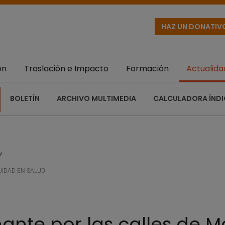
HAZ UN DONATIV
ón
Traslación e Impacto
Formación
Actualida
BOLETÍN
ARCHIVO MULTIMEDIA
CALCULADORA ÍNDI
w
UIDAD EN SALUD
ante por las calles de 