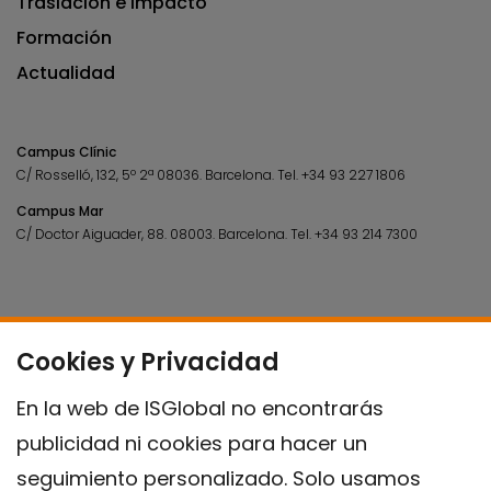
Traslación e Impacto
Formación
Actualidad
Campus Clínic
C/ Rosselló, 132, 5º 2ª 08036.
Barcelona.
Tel.
+34 93 227 1806
Campus Mar
C/ Doctor Aiguader, 88. 08003.
Barcelona.
Tel.
+34 93 214 7300
Cookies y Privacidad
En la web de ISGlobal no encontrarás
publicidad ni cookies para hacer un
seguimiento personalizado. Solo usamos