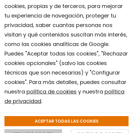
cookies, propias y de terceros, para mejorar
tu experiencia de navegación, proteger tu
privacidad, saber cuantas personas nos
visitan y qué contenidos suscitan más interés,
como las cookies analíticas de Google.
Puedes "Aceptar todas las cookies", "Rechazar
cookies opcionales" (salvo las cookies
técnicas que son necesarias) y "Configurar
Contacto
cookies". Para más detalles, puedes consultar
Aviso legal
nuestra
política de cookies
y nuestra
política
Política de privacidad
de privacidad
.
Política de Cookies
Instituto de Salud Global de Barcelona (ISGlobal), 2018.
ACEPTAR TODAS LAS COOKIES