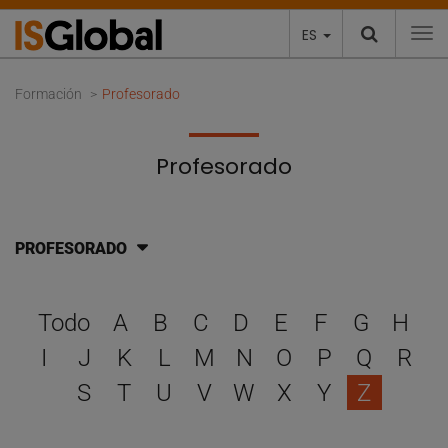
ES
To
Formación
Profesorado
Profesorado
PROFESORADO
Selecciona una letra para 
Todo
A
B
C
D
E
F
G
H
I
J
K
L
M
N
O
P
Q
R
S
T
U
V
W
X
Y
Z