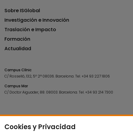
Sobre ISGlobal
Investigación e Innovación
Traslación e Impacto
Formación
Actualidad
Campus Clínic
C/ Rosselló, 132, 5º 2ª 08036.
Barcelona.
Tel.
+34 93 227 1806
Campus Mar
C/ Doctor Aiguader, 88. 08003.
Barcelona.
Tel.
+34 93 214 7300
Cookies y Privacidad