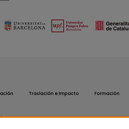
vación
Traslación e Impacto
Formación
06