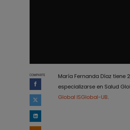
María Fernanda Díaz tiene 2
COMPARTE
especializarse en Salud Glo
Compartir en Facebook
Global ISGlobal-UB
.
Compartir en Twitter
Compartir en LinkedIn