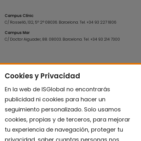
Campus Clínic
C/ Rosselló, 132, 5º 2ª 08036.
Barcelona.
Tel.
+34 93 227 1806
Campus Mar
C/ Doctor Aiguader, 88. 08003.
Barcelona.
Tel.
+34 93 214 7300
Cookies y Privacidad
En la web de ISGlobal no encontrarás
publicidad ni cookies para hacer un
seguimiento personalizado. Solo usamos
cookies, propias y de terceros, para mejorar
tu experiencia de navegación, proteger tu
privacidad, saber cuantas personas nos