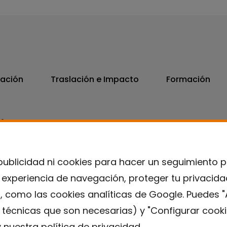
vación
Traslación e Impacto
Formación
06
7300
publicidad ni cookies para hacer un seguimiento 
u experiencia de navegación, proteger tu privacid
, como las cookies analíticas de Google. Puedes "
s técnicas que son necesarias) y "Configurar cooki
 nuestra
política de privacidad
.