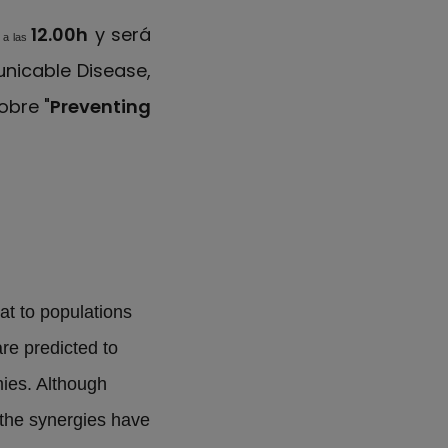
12.00h
y será
 a las
unicable Disease,
obre "
Preventing
t to populations
re predicted to
ies. Although
, the synergies have