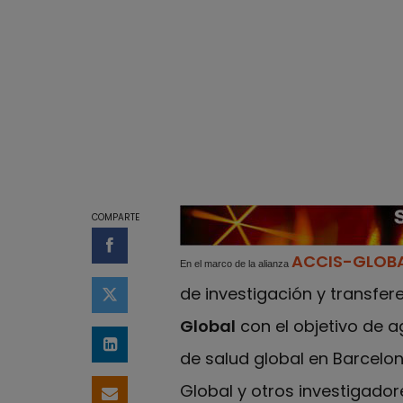
COMPARTE
Compartir en Facebook
ACCIS-GLOB
En el marco de la alianza
de investigación y transfer
Compartir en Twitter
Global
con el objetivo de 
Compartir en LinkedIn
de salud global en Barcelo
Global y otros investigador
Compartir por email