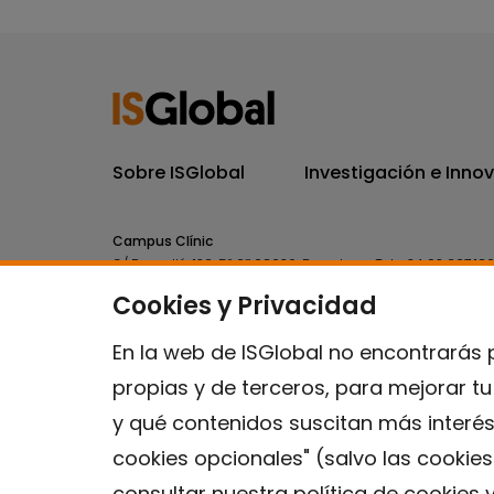
Sobre ISGlobal
Investigación e Inno
Campus Clínic
C/ Rosselló, 132, 5º 2ª 08036.
Barcelona.
Tel.
+34 93 227 18
Cookies y Privacidad
Campus Mar
C/ Doctor Aiguader, 88. 08003.
Barcelona.
Tel.
+34 93 214 
En la web de ISGlobal no encontrarás 
propias y de terceros, para mejorar t
y qué contenidos suscitan más interés
cookies opcionales" (salvo las cookie
consultar nuestra
política de cookies
y