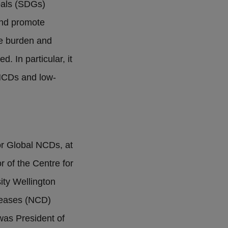
oals (SDGs)
and promote
he burden and
 In particular, it
 NCDs and low-
for Global NCDs, at
 of the Centre for
ity Wellington
seases (NCD)
was President of