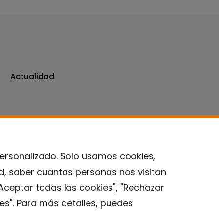
Actualidad
personalizado. Solo usamos cookies,
ad, saber cuantas personas nos visitan
Contacto
Aceptar todas las cookies", "Rechazar
es". Para más detalles, puedes
Aviso legal
Política de privacidad
Política de Cookies