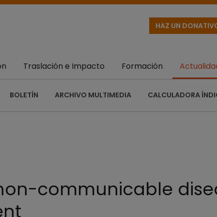
HAZ UN DONATIV
ón
Traslación e Impacto
Formación
Actualida
BOLETÍN
ARCHIVO MULTIMEDIA
CALCULADORA ÍNDI
 non-communicable dise
ent