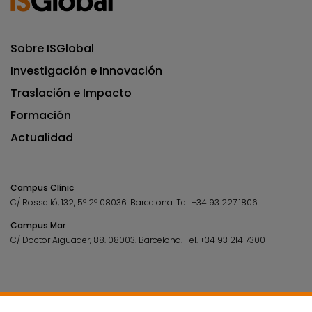
Sobre ISGlobal
Investigación e Innovación
Traslación e Impacto
Formación
Actualidad
Campus Clínic
C/ Rosselló, 132, 5º 2ª 08036.
Barcelona.
Tel.
+34 93 227 1806
Campus Mar
C/ Doctor Aiguader, 88. 08003.
Barcelona.
Tel.
+34 93 214 7300