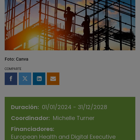
Foto: Canva
COMPARTE
Compartir en Facebook
Compartir en Twitter
Compartir en LinkedIn
Compartir por email
Duración
01/01/2024 - 31/12/2028
Coordinador
Michelle Turner
Financiadores
European Health and Digital Executive