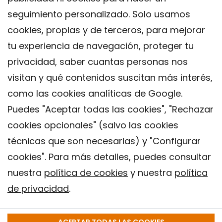
seguimiento personalizado. Solo usamos
cookies, propias y de terceros, para mejorar
tu experiencia de navegación, proteger tu
privacidad, saber cuantas personas nos
visitan y qué contenidos suscitan más interés,
como las cookies analíticas de Google.
Puedes "Aceptar todas las cookies", "Rechazar
cookies opcionales" (salvo las cookies
técnicas que son necesarias) y "Configurar
Contacto
cookies". Para más detalles, puedes consultar
Aviso legal
nuestra
política de cookies
y nuestra
política
Política de privacidad
de privacidad
.
Política de Cookies
Instituto de Salud Global de Barcelona (ISGlobal), 2018.