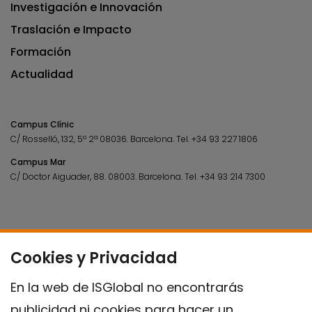
Investigación e Innovación
Traslación e Impacto
Formación
Actualidad
Campus Clínic
C/ Rosselló, 132, 5º 2ª 08036.
Barcelona.
Tel.
+34 93 227 1806
Campus Mar
C/ Doctor Aiguader, 88. 08003.
Barcelona.
Tel.
+34 93 214 7300
Cookies y Privacidad
En la web de ISGlobal no encontrarás
publicidad ni cookies para hacer un