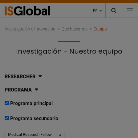
ES
To
Investigación e Innovación
Qué hacemos
Equipo
Investigación - Nuestro equipo
RESEARCHER
PROGRAMA
Programa principal
Programa secundario
Medical Research Fellow
x