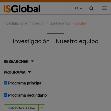
ES
To
Investigación e Innovación
Qué hacemos
Equipo
Investigación - Nuestro equipo
RESEARCHER
PROGRAMA
Programa principal
Programa secundario
Post-doctoral Fellow
x