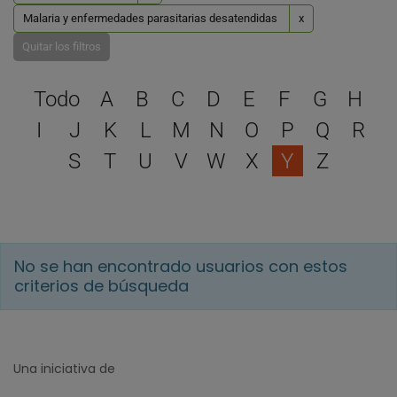
Malaria y enfermedades parasitarias desatendidas
x
Quitar los filtros
Selecciona una letra para 
Todo
A
B
C
D
E
F
G
H
I
J
K
L
M
N
O
P
Q
R
S
T
U
V
W
X
Y
Z
No se han encontrado usuarios con estos
criterios de búsqueda
Una iniciativa de