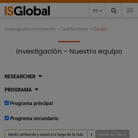
ES
To
Investigación e Innovación
Qué hacemos
Equipo
Investigación - Nuestro equipo
RESEARCHER
PROGRAMA
Programa principal
Programa secundario
Medio ambiente y salud a lo largo de la vida
x
Quitar los filtros