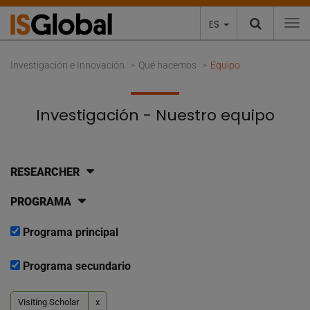
ES
To
Investigación e Innovación
Qué hacemos
Equipo
Investigación - Nuestro equipo
RESEARCHER
PROGRAMA
Programa principal
Programa secundario
Visiting Scholar
x