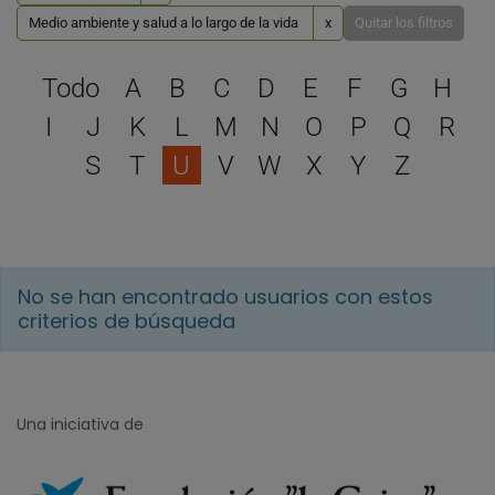
Medio ambiente y salud a lo largo de la vida
x
Quitar los filtros
Selecciona una letra para 
Todo
A
B
C
D
E
F
G
H
I
J
K
L
M
N
O
P
Q
R
S
T
U
V
W
X
Y
Z
No se han encontrado usuarios con estos
criterios de búsqueda
Una iniciativa de