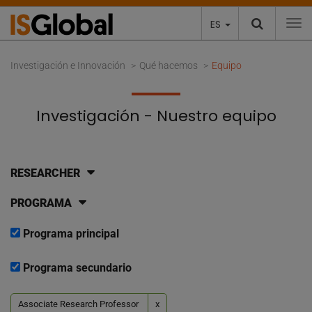
ES
To
Investigación e Innovación
Qué hacemos
Equipo
Investigación - Nuestro equipo
RESEARCHER
PROGRAMA
Programa principal
Programa secundario
Associate Research Professor
x