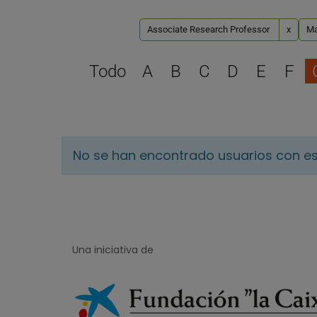
Associate Research Professor
x
Ma
Todo
A
B
C
D
E
F
No se han encontrado usuarios con es
Una iniciativa de