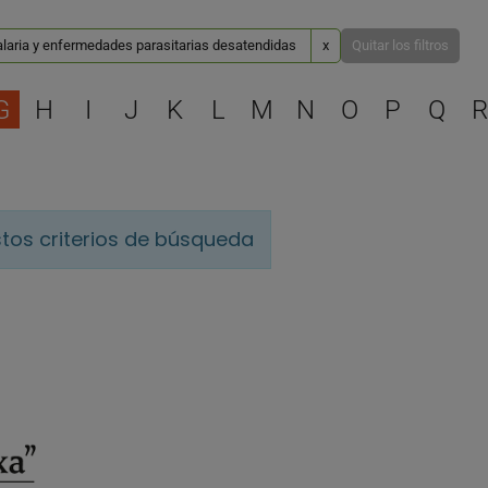
laria y enfermedades parasitarias desatendidas
x
Quitar los filtros
Selecciona una letra para 
G
H
I
J
K
L
M
N
O
P
Q
R
tos criterios de búsqueda