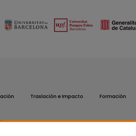
vación
Traslación e Impacto
Formación
06