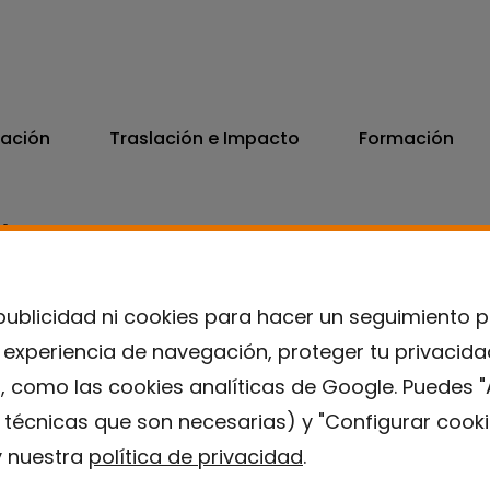
vación
Traslación e Impacto
Formación
06
7300
publicidad ni cookies para hacer un seguimiento 
u experiencia de navegación, proteger tu privacid
, como las cookies analíticas de Google. Puedes "
s técnicas que son necesarias) y "Configurar cooki
 nuestra
política de privacidad
.