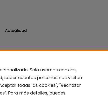
Actualidad
personalizado. Solo usamos cookies,
ad, saber cuantas personas nos visitan
Contacto
Aceptar todas las cookies", "Rechazar
es". Para más detalles, puedes
Aviso legal
Política de privacidad
Política de Cookies
Instituto de Salud Global de Barcelona (ISGlobal), 2018.