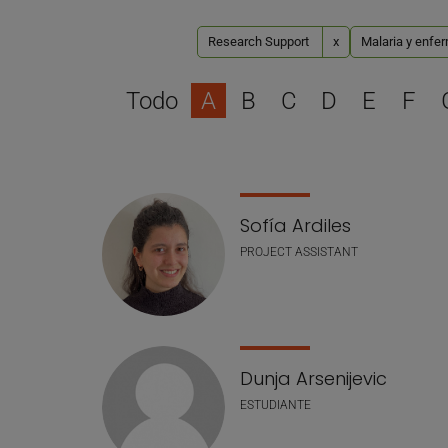
Research Support
x
Malaria y enfe
Todo
A
B
C
D
E
F
Lista de personal
Sofía Ardiles
PROJECT ASSISTANT
Dunja Arsenijevic
ESTUDIANTE