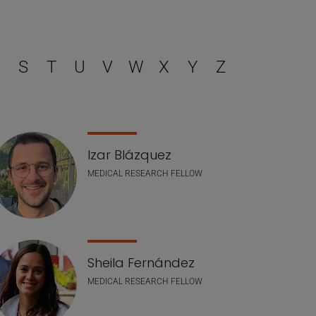
filtrar
S
T
U
V
W
X
Y
Z
Izar Blázquez
MEDICAL RESEARCH FELLOW
Sheila Fernández
MEDICAL RESEARCH FELLOW