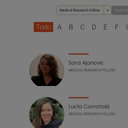
Medical Research Fellow
x
Quitar lo
Todo
A
B
C
D
E
F
Lista de personal
Sara Ajanovic
MEDICAL RESEARCH FELLOW
Lucía Carratalá
MEDICAL RESEARCH FELLOW