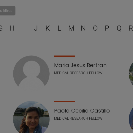
s filtros
Selecciona una letra para 
G
H
I
J
K
L
M
N
O
P
Q
R
Maria Jesus Bertran
MEDICAL RESEARCH FELLOW
Paola Cecilia Castillo
MEDICAL RESEARCH FELLOW