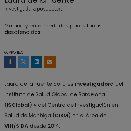
Laura de la Fuente
Investigadora posdoctoral
Malaria y enfermedades parasitarias
desatendidas
COMPÁRTELO
Compartir en Facebook
Compartir en Twitter
Compartir en LinkedIn
Compartir por email
Laura de la Fuente Soro es
investigadora
del
Instituto de Salud Global de Barcelona
(
ISGlobal
) y del Centro de Investigación en
Salud de Manhiça (
CISM
) en el área de
VIH/SIDA
desde 2014.