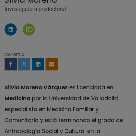
Silvia Moreno
Investigadora predoctoral
Perfil de Linkedin de Silvia Moreno
Página de Silvia Moreno en Orcid
COMPÁRTELO
Compartir en Facebook
Compartir en Twitter
Compartir en LinkedIn
Compartir por email
Silvia Moreno Vázquez
es licenciada en
Medicina
por la Universidad de Valladolid,
especialista en Medicina Familiar y
Comunitaria y está terminando el grado de
Antropología Social y Cultural en la