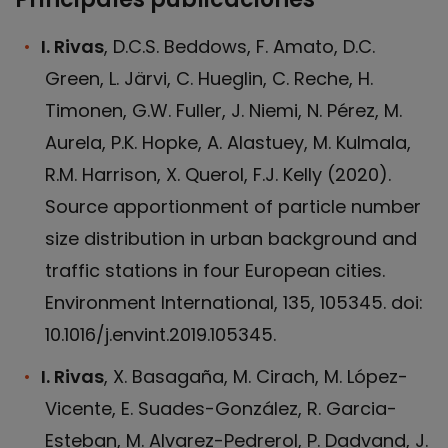
I. Rivas
, D.C.S. Beddows, F. Amato, D.C.
Green, L. Järvi, C. Hueglin, C. Reche, H.
Timonen, G.W. Fuller, J. Niemi, N. Pérez, M.
Aurela, P.K. Hopke, A. Alastuey, M. Kulmala,
R.M. Harrison, X. Querol, F.J. Kelly (2020).
Source apportionment of particle number
size distribution in urban background and
traffic stations in four European cities.
Environment International, 135, 105345. doi:
10.1016/j.envint.2019.105345.
I. Rivas
, X. Basagaña, M. Cirach, M. López-
Vicente, E. Suades-González, R. Garcia-
Esteban, M. Alvarez-Pedrerol, P. Dadvand, J.