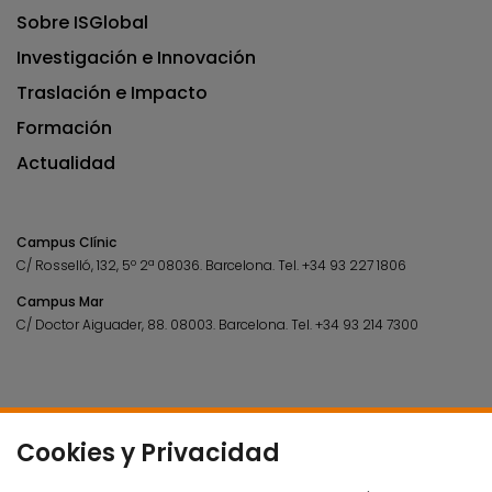
Sobre ISGlobal
Investigación e Innovación
Traslación e Impacto
Formación
Actualidad
Campus Clínic
C/ Rosselló, 132, 5º 2ª 08036.
Barcelona.
Tel.
+34 93 227 1806
Campus Mar
C/ Doctor Aiguader, 88. 08003.
Barcelona.
Tel.
+34 93 214 7300
Cookies y Privacidad