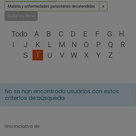
Malaria y enfermedades parasitarias desatendidas
x
Quitar los filtros
Selecciona una letra para 
Todo
A
B
C
D
E
F
G
H
I
J
K
L
M
N
O
P
Q
R
S
T
U
V
W
X
Y
Z
No se han encontrado usuarios con estos
criterios de búsqueda
Una iniciativa de