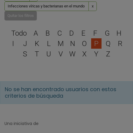
Infecciones víricas y bacterianas en el mundo
x
Quitar los filtros
Selecciona una letra para 
Todo
A
B
C
D
E
F
G
H
I
J
K
L
M
N
O
P
Q
R
S
T
U
V
W
X
Y
Z
No se han encontrado usuarios con estos
criterios de búsqueda
Una iniciativa de