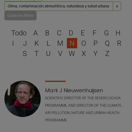
Clima, contaminación atmosférica, naturaleza y salud urbana
x
Quitar los filtros
Selecciona una letra para 
Todo
A
B
C
D
E
F
G
H
I
J
K
L
M
N
O
P
Q
R
S
T
U
V
W
X
Y
Z
Lista de personal
Mark J Nieuwenhuijsen
SCIENTIFIC DIRECTOR OF THE SEVERO OCHOA
PROGRAMME, AND DIRECTOR OF THE CLIMATE,
AIR POLLUTION, NATURE AND URBAN HEALTH
PROGRAMME