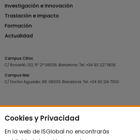
Investigación e Innovación
Traslación e Impacto
Formación
Actualidad
Campus Clínic
C/ Rosselló, 132, 5º 2ª 08036.
Barcelona.
Tel.
+34 93 227 1806
Campus Mar
C/ Doctor Aiguader, 88. 08003.
Barcelona.
Tel.
+34 93 214 7300
Cookies y Privacidad
En la web de ISGlobal no encontrarás