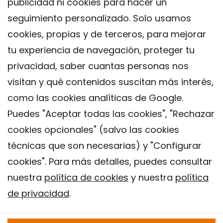
publicidad ni cookies para hacer un
seguimiento personalizado. Solo usamos
cookies, propias y de terceros, para mejorar
tu experiencia de navegación, proteger tu
privacidad, saber cuantas personas nos
visitan y qué contenidos suscitan más interés,
como las cookies analíticas de Google.
Puedes "Aceptar todas las cookies", "Rechazar
cookies opcionales" (salvo las cookies
técnicas que son necesarias) y "Configurar
Contacto
cookies". Para más detalles, puedes consultar
Aviso legal
nuestra
política de cookies
y nuestra
política
Política de privacidad
de privacidad
.
Política de Cookies
Instituto de Salud Global de Barcelona (ISGlobal), 2018.