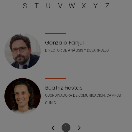
S
T
U
V
W
X
Y
Z
Lista de personal
Gonzalo Fanjul
DIRECTOR DE ANÁLISIS Y DESARROLLO
Beatriz Fiestas
COORDINADORA DE COMUNICACIÓN. CAMPUS
CLÍNIC
1
Página