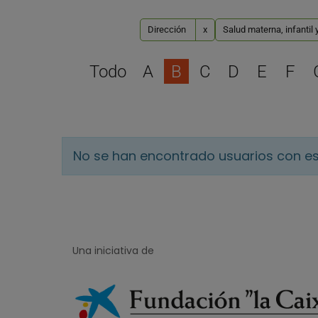
Dirección
x
Salud materna, infantil 
Todo
A
B
C
D
E
F
No se han encontrado usuarios con es
Una iniciativa de