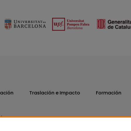
vación
Traslación e Impacto
Formación
06