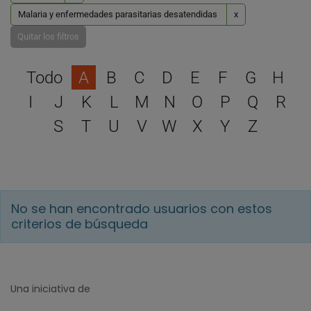
Malaria y enfermedades parasitarias desatendidas
x
Quitar los filtros
Selecciona una letra para 
Todo
A
B
C
D
E
F
G
H
I
J
K
L
M
N
O
P
Q
R
S
T
U
V
W
X
Y
Z
No se han encontrado usuarios con estos
criterios de búsqueda
Una iniciativa de