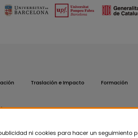
vación
Traslación e Impacto
Formación
06
7300
publicidad ni cookies para hacer un seguimiento 