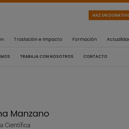
HAZ UN DONATIV
ón
Traslación e Impacto
Formación
Actualida
AMOS
TRABAJA CON NOSOTROS
CONTACTO
na Manzano
a Científica