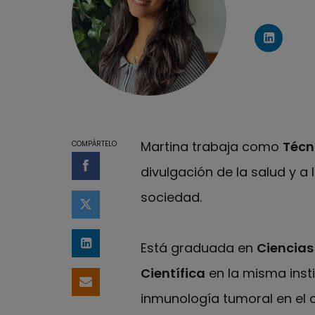
Perfil 
Martina trabaja como
Técn
COMPÁRTELO
divulgación de la salud y a 
Compartir en Facebook
sociedad.
Compartir en Twitter
Está graduada en
Ciencias
Compartir en LinkedIn
Científica
en la misma insti
Compartir por email
inmunología tumoral en el 