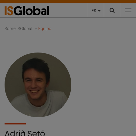
ES
To
Sobre ISGlobal
Equipo
Adrià Setó