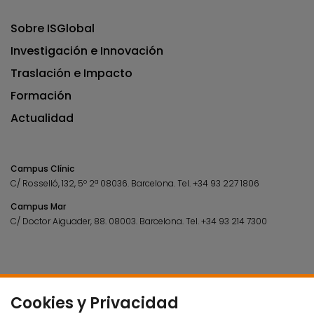
Sobre ISGlobal
Investigación e Innovación
Traslación e Impacto
Formación
Actualidad
Campus Clínic
C/ Rosselló, 132, 5º 2ª 08036.
Barcelona.
Tel.
+34 93 227 1806
Campus Mar
C/ Doctor Aiguader, 88. 08003.
Barcelona.
Tel.
+34 93 214 7300
Cookies y Privacidad