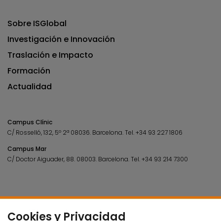
Sobre ISGlobal
Investigación e Innovación
Traslación e Impacto
Formación
Actualidad
Campus Clínic
C/ Rosselló, 132, 5º 2ª 08036.
Barcelona.
Tel.
+34 93 227 1806
Campus Mar
C/ Doctor Aiguader, 88. 08003.
Barcelona.
Tel.
+34 93 214 7300
Cookies y Privacidad