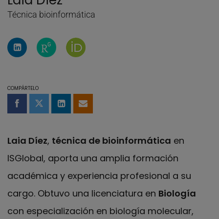
Laia Diez
Técnica bioinformática
Perfil de Linkedin de Laia Diez
Página de ResearchGate de Laia Diez
Página de Laia Diez en Orcid
COMPÁRTELO
Compartir en Facebook
Compartir en Twitter
Compartir en LinkedIn
Compartir por email
Laia Díez
,
técnica de bioinformática
en
ISGlobal, aporta una amplia formación
académica y experiencia profesional a su
cargo. Obtuvo una licenciatura en
Biología
con especialización en biología molecular,