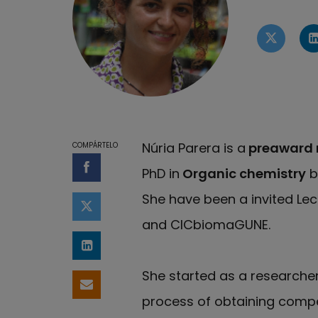
Perfil 
Núria Parera is a
preaward
COMPÁRTELO
PhD in
Organic chemistry
b
Compartir en Facebook
She have been a invited Lec
Compartir en Twitter
and CICbiomaGUNE.
Compartir en LinkedIn
She started as a researche
Compartir por email
process of obtaining compet