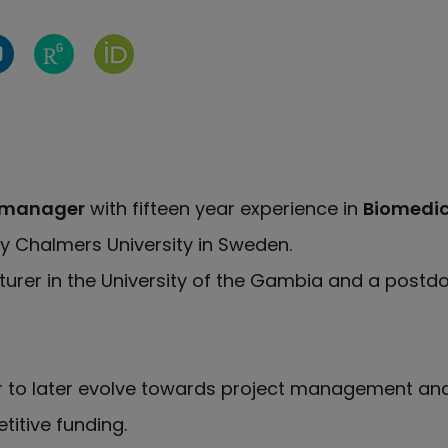
de Twitter de Núria Parera
Perfil de Linkedin de Núria Parera
Página de ResearchGate de Núria Parera
Página de Núria Parera en Orcid
 manager
with fifteen year experience in
Biomedic
y Chalmers University in Sweden.
turer in the University of the Gambia and a postdoc
r to later evolve towards project management an
itive funding.