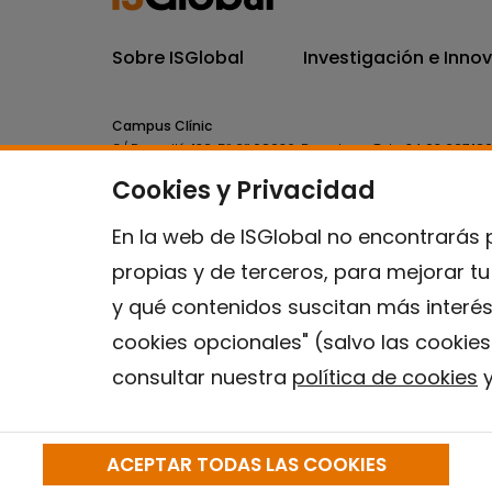
Sobre ISGlobal
Investigación e Inno
Campus Clínic
C/ Rosselló, 132, 5º 2ª 08036.
Barcelona.
Tel.
+34 93 227 18
Cookies y Privacidad
Campus Mar
C/ Doctor Aiguader, 88. 08003.
Barcelona.
Tel.
+34 93 214 
En la web de ISGlobal no encontrarás 
propias y de terceros, para mejorar t
y qué contenidos suscitan más interés
cookies opcionales" (salvo las cookie
consultar nuestra
política de cookies
y
ACEPTAR TODAS LAS COOKIES