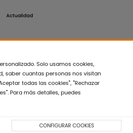
Actualidad
personalizado. Solo usamos cookies,
ad, saber cuantas personas nos visitan
Contacto
Aceptar todas las cookies", "Rechazar
es". Para más detalles, puedes
Aviso legal
Política de privacidad
Política de Cookies
Instituto de Salud Global de Barcelona (ISGlobal), 2018.
CONFIGURAR COOKIES