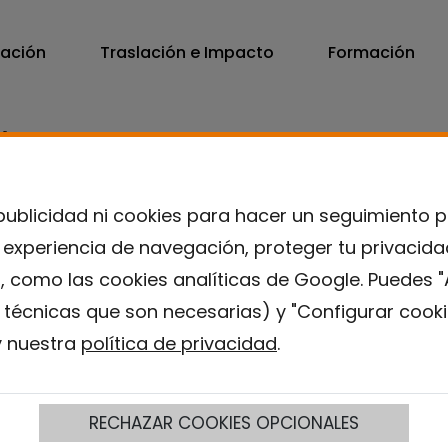
vación
Traslación e Impacto
Formación
06
7300
publicidad ni cookies para hacer un seguimiento 
u experiencia de navegación, proteger tu privacid
, como las cookies analíticas de Google. Puedes "
s técnicas que son necesarias) y "Configurar cooki
 nuestra
política de privacidad
.
RECHAZAR COOKIES OPCIONALES