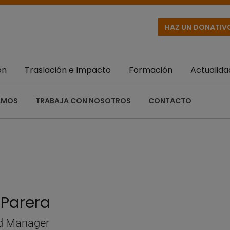
HAZ UN DONATIV
ón
Traslación e Impacto
Formación
Actualida
AMOS
TRABAJA CON NOSOTROS
CONTACTO
 Parera
d Manager