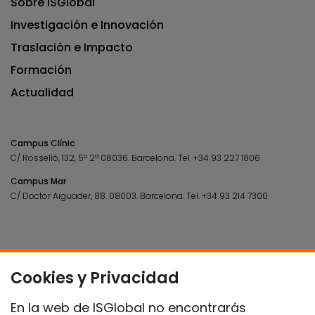
Sobre ISGlobal
Investigación e Innovación
Traslación e Impacto
Formación
Actualidad
Campus Clínic
C/ Rosselló, 132, 5º 2ª 08036.
Barcelona.
Tel.
+34 93 227 1806
Campus Mar
C/ Doctor Aiguader, 88. 08003.
Barcelona.
Tel.
+34 93 214 7300
Cookies y Privacidad
En la web de ISGlobal no encontrarás