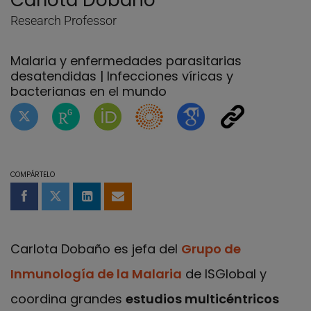
Carlota Dobaño
Research Professor
Malaria y enfermedades parasitarias
desatendidas | Infecciones víricas y
bacterianas en el mundo
Perfil de Twitter de Carlota Dobaño
Página de ResearchGate de Carlota Dob
Página de Carlota Dobaño en Orci
Researcher's ID of Carlota 
Página de Carlota D
Otra red socia
COMPÁRTELO
Compartir en Facebook
Compartir en Twitter
Compartir en LinkedIn
Compartir por email
Carlota Dobaño es jefa del
Grupo de
Inmunología de la Malaria
de ISGlobal y
coordina grandes
estudios multicéntricos