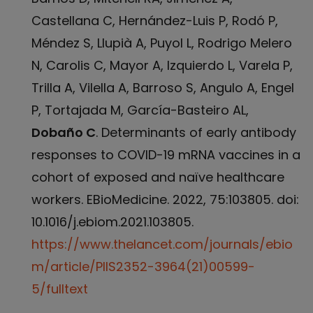
Castellana C, Hernández-Luis P, Rodó P,
Méndez S, Llupià A, Puyol L, Rodrigo Melero
N, Carolis C, Mayor A, Izquierdo L, Varela P,
Trilla A, Vilella A, Barroso S, Angulo A, Engel
P, Tortajada M, García-Basteiro AL,
Dobaño C
. Determinants of early antibody
responses to COVID-19 mRNA vaccines in a
cohort of exposed and naïve healthcare
workers. EBioMedicine. 2022, 75:103805. doi:
10.1016/j.ebiom.2021.103805.
https://www.thelancet.com/journals/ebio
m/article/PIIS2352-3964(21)00599-
5/fulltext