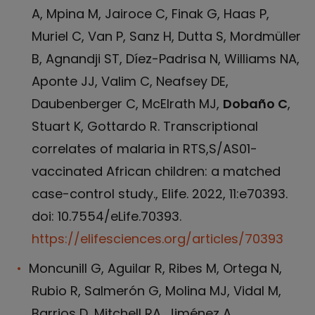
A, Mpina M, Jairoce C, Finak G, Haas P,
Muriel C, Van P, Sanz H, Dutta S, Mordmüller
B, Agnandji ST, Díez-Padrisa N, Williams NA,
Aponte JJ, Valim C, Neafsey DE,
Daubenberger C, McElrath MJ,
Dobaño C
,
Stuart K, Gottardo R. Transcriptional
correlates of malaria in RTS,S/AS01-
vaccinated African children: a matched
case-control study., Elife. 2022, 11:e70393.
doi: 10.7554/eLife.70393.
https://elifesciences.org/articles/70393
Moncunill G, Aguilar R, Ribes M, Ortega N,
Rubio R, Salmerón G, Molina MJ, Vidal M,
Barrios D, Mitchell RA, Jiménez A,