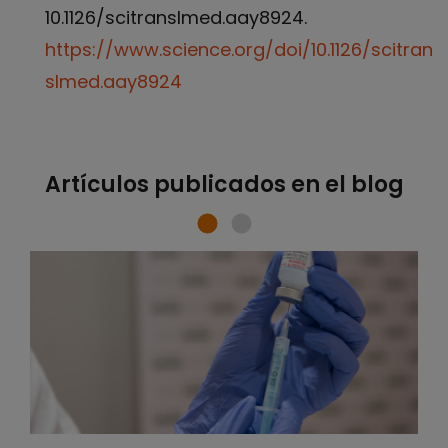
10.1126/scitranslmed.aay8924.
https://www.science.org/doi/10.1126/scitran
slmed.aay8924
Artículos publicados en el blog