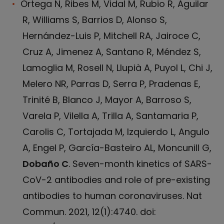
Ortega N, Ribes M, Vidal M, Rubio R, Aguilar
R, Williams S, Barrios D, Alonso S,
Hernández-Luis P, Mitchell RA, Jairoce C,
Cruz A, Jimenez A, Santano R, Méndez S,
Lamoglia M, Rosell N, Llupià A, Puyol L, Chi J,
Melero NR, Parras D, Serra P, Pradenas E,
Trinité B, Blanco J, Mayor A, Barroso S,
Varela P, Vilella A, Trilla A, Santamaria P,
Carolis C, Tortajada M, Izquierdo L, Angulo
A, Engel P, García-Basteiro AL, Moncunill G,
Dobaño C
. Seven-month kinetics of SARS-
CoV-2 antibodies and role of pre-existing
antibodies to human coronaviruses. Nat
Commun. 2021, 12(1):4740. doi: