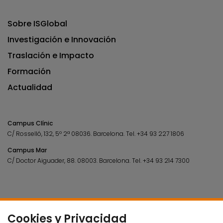
Sobre ISGlobal
Investigación e Innovación
Traslación e Impacto
Formación
Actualidad
Campus Clínic
C/ Rosselló, 132, 5º 2ª 08036.
Barcelona.
Tel.
+34 93 227 1806
Campus Mar
C/ Doctor Aiguader, 88. 08003.
Barcelona.
Tel.
+34 93 214 7300
Cookies y Privacidad