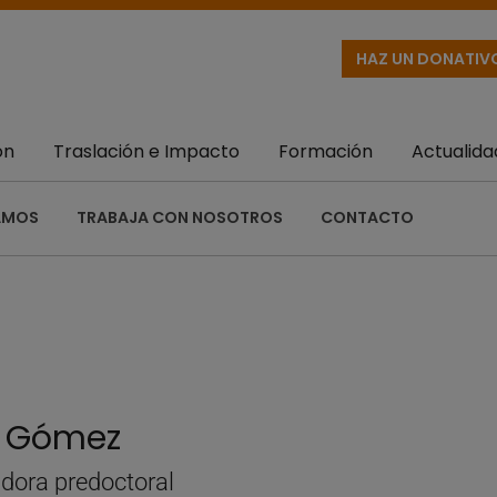
HAZ UN DONATIV
ón
Traslación e Impacto
Formación
Actualida
AMOS
TRABAJA CON NOSOTROS
CONTACTO
a Gómez
adora predoctoral