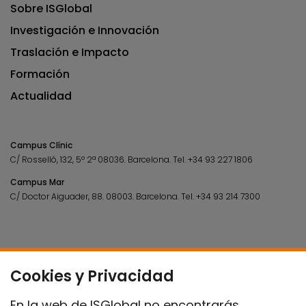
Sobre ISGlobal
Investigación e Innovación
Traslación e Impacto
Formación
Actualidad
Campus Clínic
C/ Rosselló, 132, 5º 2ª 08036.
Barcelona.
Tel.
+34 93 227 1806
Campus Mar
C/ Doctor Aiguader, 88. 08003.
Barcelona.
Tel.
+34 93 214 7300
Cookies y Privacidad
En la web de ISGlobal no encontrarás