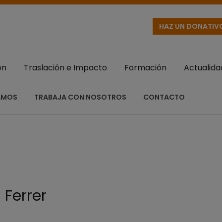
HAZ UN DONATIV
ón
Traslación e Impacto
Formación
Actualida
AMOS
TRABAJA CON NOSOTROS
CONTACTO
 Ferrer