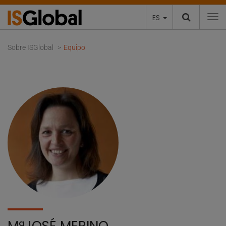
ES
To
Sobre ISGlobal
Equipo