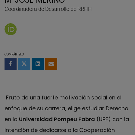
MªJOSÉ MERINO
Coordinadora de Desarrollo de RRHH
Página de MªJOSÉ MERINO en Orcid
COMPÁRTELO
Compartir en Facebook
Compartir en Twitter
Compartir en LinkedIn
Compartir por email
Fruto de una fuerte motivación social en el
enfoque de su carrera, elige estudiar Derecho
en la
Universidad Pompeu Fabra
(UPF) con la
intención de dedicarse a la Cooperación