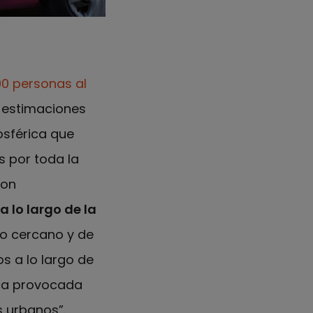
00 personas al
 estimaciones
sférica que
 por toda la
son
a lo largo de la
co cercano y de
os a lo largo de
ica provocada
s urbanos”.