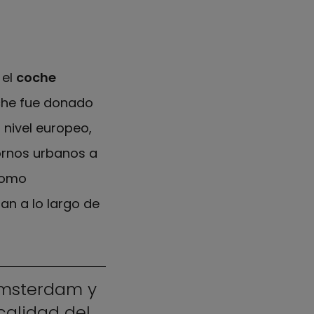
 el
coche
oche fue donado
 nivel europeo,
tornos urbanos a
como
an a lo largo de
Amsterdam y
calidad del