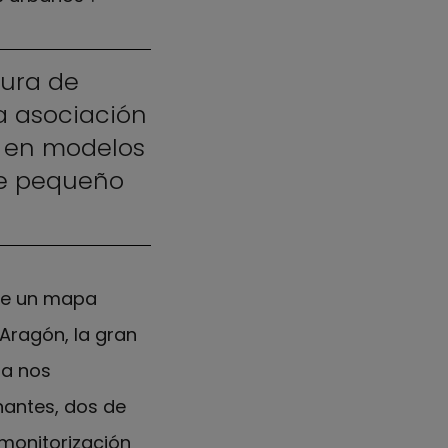
ura de
a asociación
n en modelos
te pequeño
de un mapa
 Aragón, la gran
pa nos
nantes, dos de
 monitorización