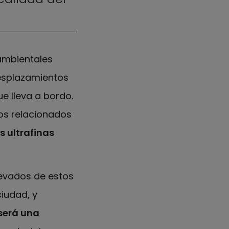
ambientales
esplazamientos
e lleva a bordo.
os relacionados
s ultrafinas
levados de estos
iudad, y
será una