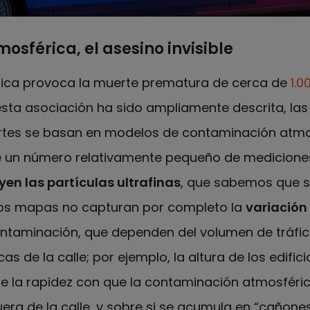
sférica, el asesino invisible
ica provoca la muerte prematura de cerca de
1.0
sta asociación ha sido ampliamente descrita, las
tes se basan en modelos de contaminación atmo
 un número relativamente pequeño de mediciones
yen las partículas ultrafinas
, que sabemos que 
tos mapas no capturan por completo la
variación 
ontaminación, que dependen del volumen de tráfi
as de la calle; por ejemplo, la altura de los edifici
obre la rapidez con que la contaminación atmosfér
fuera de la calle, y sobre si se acumula en “cañone