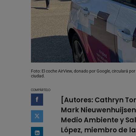
Foto: El coche AirView, donado por Google, circulará p
ciudad.
COMPÁRTELO
[Autores:
Cathryn To
Compartir en Facebook
Mark Nieuwenhuijsen
Compartir en Twitter
Medio Ambiente y Sal
López
, miembro de la
Compartir en LinkedIn