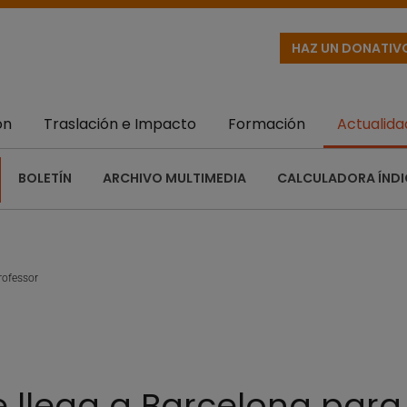
HAZ UN DONATIV
ón
Traslación e Impacto
Formación
Actualida
BOLETÍN
ARCHIVO MULTIMEDIA
CALCULADORA ÍNDI
rofessor
 llega a Barcelona para