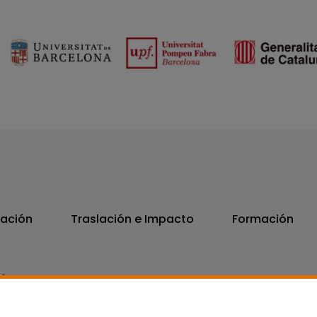
vación
Traslación e Impacto
Formación
06
7300