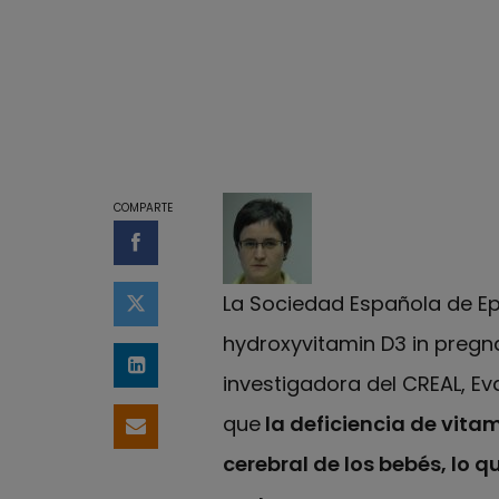
COMPARTE
Compartir en Facebook
La Sociedad Española de Epi
Compartir en Twitter
hydroxyvitamin D3 in pregn
Compartir en LinkedIn
investigadora del CREAL, Eva
que
la deficiencia de vita
Compartir por email
cerebral de los bebés, lo