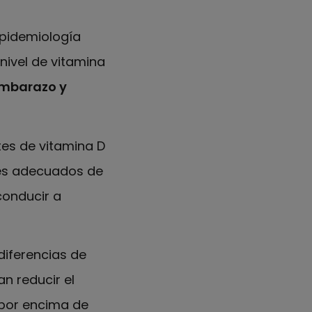
Epidemiología
 nivel de vitamina
embarazo y
tes de vitamina D
les adecuados de
conducir a
 diferencias de
n reducir el
 por encima de