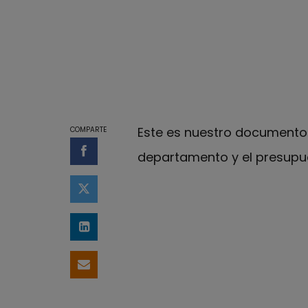
Este es nuestro documento d
COMPARTE
departamento y el presupues
Compartir en Facebook
Compartir en Twitter
Compartir en LinkedIn
Compartir por email