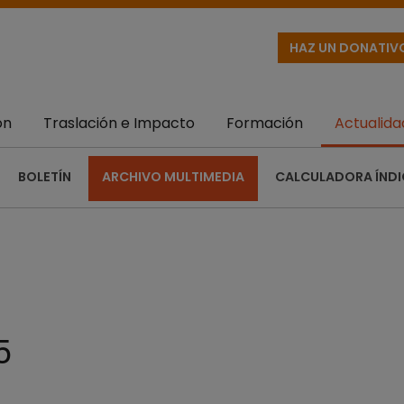
HAZ UN DONATIV
ón
Traslación e Impacto
Formación
Actualida
BOLETÍN
ARCHIVO MULTIMEDIA
CALCULADORA ÍNDI
5