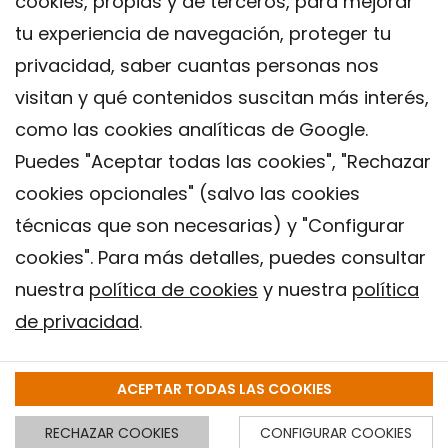
cookies, propias y de terceros, para mejorar
tu experiencia de navegación, proteger tu
privacidad, saber cuantas personas nos
visitan y qué contenidos suscitan más interés,
como las cookies analíticas de Google.
Puedes "Aceptar todas las cookies", "Rechazar
cookies opcionales" (salvo las cookies
técnicas que son necesarias) y "Configurar
Contacto
cookies". Para más detalles, puedes consultar
Aviso legal
nuestra
política de cookies
y nuestra
política
Política de privacidad
de privacidad
.
Política de Cookies
Instituto de Salud Global de Barcelona (ISGlobal), 2018.
ACEPTAR TODAS LAS COOKIES
RECHAZAR COOKIES
CONFIGURAR COOKIES