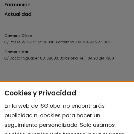
Formación
Actualidad
Campus Clínic
C/ Rosselló, 132, 5º 2ª 08036.
Barcelona.
Tel.
+34 93 227 1806
Campus Mar
C/ Doctor Aiguader, 88. 08003.
Barcelona.
Tel.
+34 93 214 7300
Cookies y Privacidad
En la web de ISGlobal no encontrarás
publicidad ni cookies para hacer un
seguimiento personalizado. Solo usamos