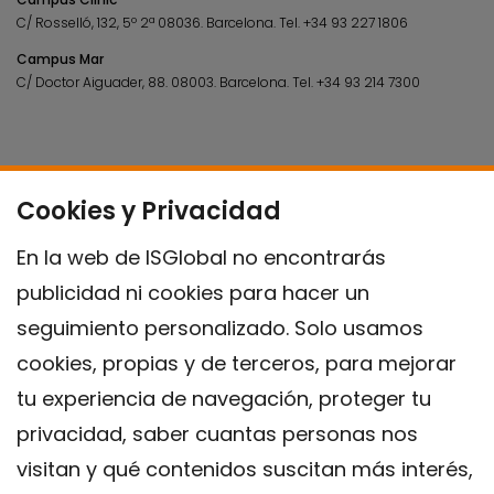
C/ Rosselló, 132, 5º 2ª 08036.
Barcelona.
Tel.
+34 93 227 1806
Campus Mar
C/ Doctor Aiguader, 88. 08003.
Barcelona.
Tel.
+34 93 214 7300
Cookies y Privacidad
En la web de ISGlobal no encontrarás
publicidad ni cookies para hacer un
seguimiento personalizado. Solo usamos
cookies, propias y de terceros, para mejorar
tu experiencia de navegación, proteger tu
privacidad, saber cuantas personas nos
visitan y qué contenidos suscitan más interés,