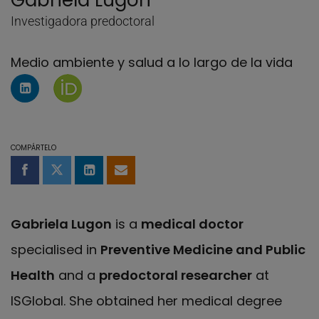
Gabriela Lugon
Investigadora predoctoral
Medio ambiente y salud a lo largo de la vida
Perfil de Linkedin de Gabriela Lugon
Página de Gabriela Lugon en Orcid
COMPÁRTELO
Compartir en Facebook
Compartir en Twitter
Compartir en LinkedIn
Compartir por email
Gabriela Lugon
is a
medical doctor
specialised in
Preventive Medicine and Public
Health
and a
predoctoral researcher
at
ISGlobal. She obtained her medical degree