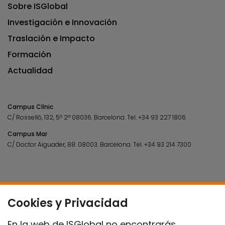
Sobre ISGlobal
Investigación e Innovación
Traslación e Impacto
Formación
Actualidad
Campus Clínic
C/ Rosselló, 132, 5º 2ª 08036.
Barcelona.
Tel.
+34 93 227 1806
Campus Mar
C/ Doctor Aiguader, 88. 08003.
Barcelona.
Tel.
+34 93 214 7300
Cookies y Privacidad
En la web de ISGlobal no encontrarás