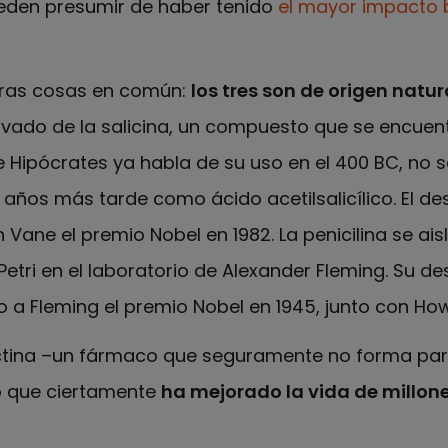
den presumir de haber tenido
el mayor impacto b
tras cosas en común:
los tres son de origen natur
erivado de la salicina, un compuesto que se encue
 Hipócrates ya habla de su uso en el 400 BC, no s
nos años más tarde como ácido acetilsalicílico. El
 Vane el premio Nobel en 1982. La penicilina se ai
etri en el laboratorio de Alexander Fleming. Su 
o a Fleming el premio Nobel en 1945, junto con How
ectina –un fármaco que seguramente no forma part
ero que ciertamente
ha mejorado la vida de millon