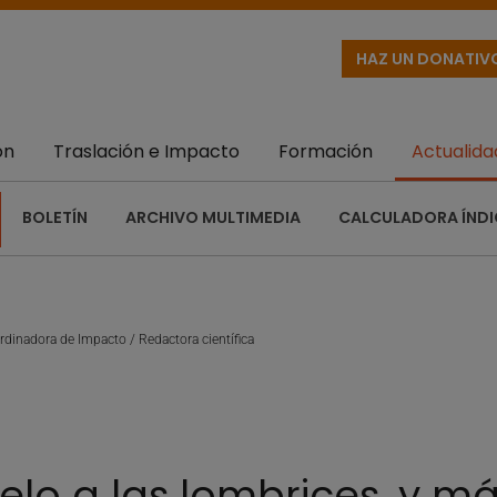
HAZ UN DONATIV
ón
Traslación e Impacto
Formación
Actualida
BOLETÍN
ARCHIVO MULTIMEDIA
CALCULADORA ÍNDI
dinadora de Impacto / Redactora científica
elo a las lombrices, y má