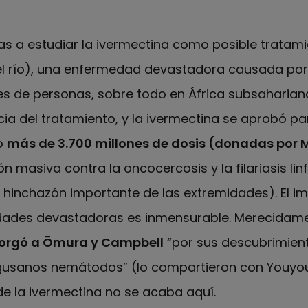
as a estudiar la ivermectina como posible tratam
 río), una enfermedad devastadora causada por 
es de personas, sobre todo en África subsahariana
cia del tratamiento, y la ivermectina se aprobó p
do
más de 3.700 millones de dosis (donadas por 
 masiva contra la oncocercosis y la filariasis l
hinchazón importante de las extremidades). El im
dades devastadoras es inmensurable. Merecidam
otorgó a Ōmura y Campbell
“por sus descubrimient
usanos nemátodos” (lo compartieron con Youyou 
 de la ivermectina no se acaba aquí.