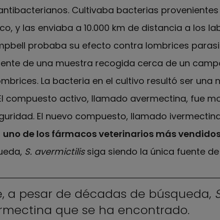
ibacterianos. Cultivaba bacterias provenientes d
co, y las enviaba a 10.000 km de distancia a los 
pbell probaba su efecto contra lombrices parasi
niente de una muestra recogida cerca de un campo
ombrices. La bacteria en el cultivo resultó ser un
 El compuesto activo, llamado avermectina, fue 
guridad. El nuevo compuesto, llamado ivermectina
n
uno de los fármacos veterinarios más vendido
ueda,
S. avermictilis
siga siendo la única fuente d
ue, a pesar de décadas de búsqueda,
S
rmectina que se ha encontrado.