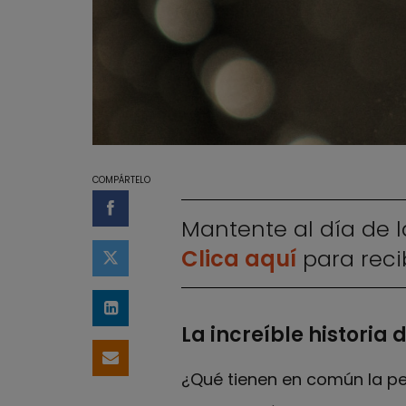
COMPÁRTELO
Compartir en Facebook
Mantente al día de l
Clica aquí
para recib
Compartir en Twitter
Compartir en LinkedIn
La increíble historia
Compartir por email
¿Qué tienen en común la pen