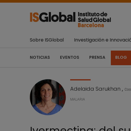
Sobre ISGlobal
Investigación e Innovaci
NOTICIAS
EVENTOS
PRENSA
BLOG
Adelaida Sarukhan
,
Coor
MALARIA
Ivermectina: del su